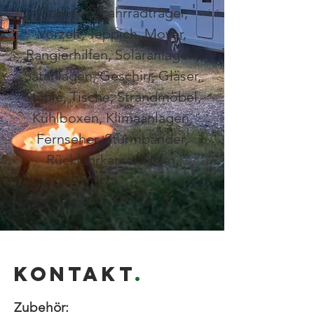
Markisen, Fahrradträger,
Vorzelt, Teppich, Mover,
Rangierhilfen, Solaranlagen,
Satanlagen, Geschirr, Gläser,
Stühle, Tische, Strandmöbel,
Kühlboxen, Klimaanlagen,
Fernseher, Sturmbänder,
Rückfahrkamera uvm.
KONTAKT
.
Zubehör: