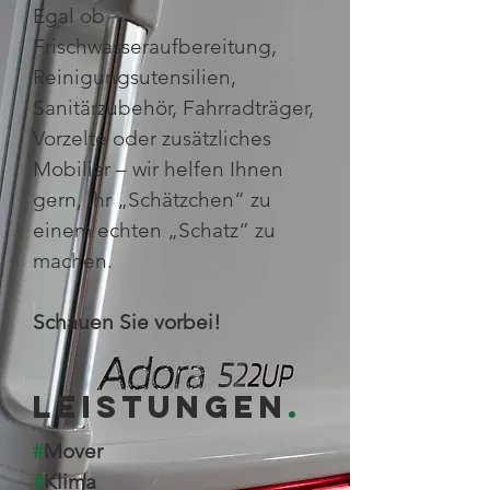
Egal ob
Frischwasseraufbereitung,
Reinigungsutensilien,
Sanitärzubehör, Fahrradträger,
Vorzelte oder zusätzliches
Mobiliar – wir helfen Ihnen
gern, ihr „Schätzchen“ zu
einem echten „Schatz“ zu
machen.
Schauen Sie vorbei!
LEISTUNGEN
.
#
Mover
#
Klima