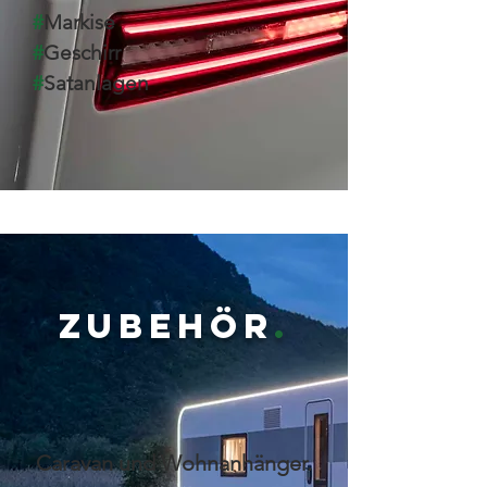
#
Markise
#
Geschirr
#
Satanlagen
ZUBEHÖR
.
Caravan und Wohnanhänger.