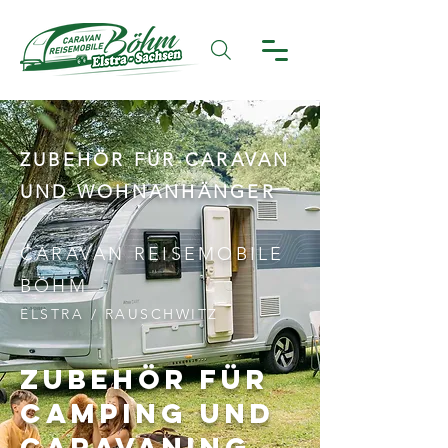
ZUBEHÖR FÜR CARAVAN
UND WOHNANHÄNGER
CARAVAN REISEMOBILE
BÖHM
ELSTRA / RAUSCHWITZ
ZUBEHÖR FÜR
CAMPING UND
CARAVANING
.