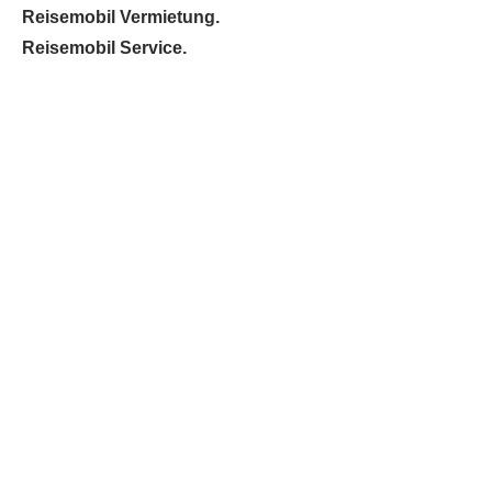
Reisemobil Vermietung.
Reisemobil Service.
Anhänger Verkauf.
Anhänger Vermietung.
Anhänger Service.
Aktuelles.
Beratung.
Shop.
Werkstatt.
Kontakt.
Caravan Böhm.
Verkauf von Caravan &
Wohnanhängern
Vermietung von Caravan &