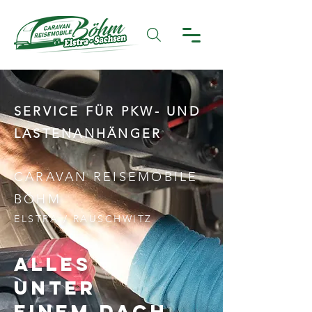
SERVICE FÜR PKW- UND
LASTENANHÄNGER
CARAVAN REISEMOBILE
BÖHM
ELSTRA / RAUSCHWITZ
Alles
unter
einem Dach
.