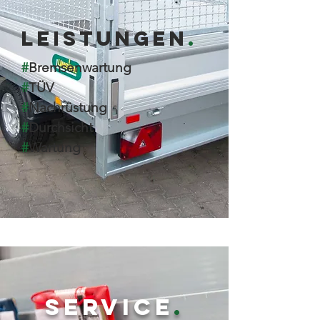
LEISTUNGEN
.
#
Bremsenwartung
#
TÜV
#
Nachrüstung
#
Durchsicht
#
Wartung
SERVICE
.