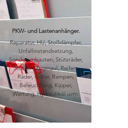
PKW- und Lastenanhänger.
Reparatur, HU, Stoßdämpfer,
Unfallinstandsetzung,
Sonderumbauten, Stützräder,
Stützen, Zugmaul, Reifen,
Räder, Gitter, Rampen,
Beleuchtung, Kipper,
Wartung, Hydrauliköl uvm.