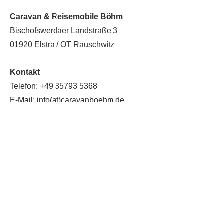
Caravan & Reisemobile Böhm
Bischofswerdaer Landstraße 3
01920 Elstra / OT Rauschwitz
Kontakt
Telefon: +49 35793 5368
E-Mail: info(at)caravanboehm.de
Web:
caravanboehm.de
Caravan Verkauf.
Caravan Vermietung.
Caravan Service.
Reismobil Verkauf.
Reisemobil Vermietung.
Reisemobil Service.