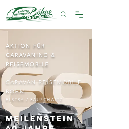
AKTION FÜR
CARAVANING &
REISEMOBILE
CARAVAN REISEMOBILE
BÖHM
ELSTRA / RAUSCHWITZ
MEILENSTEIN
60 Jahre