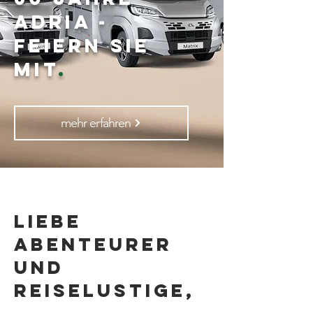
ADRIA -
Feiern Sie
MIT
.
mehr erfahren
Liebe
Abenteurer
und
Reiselustige,